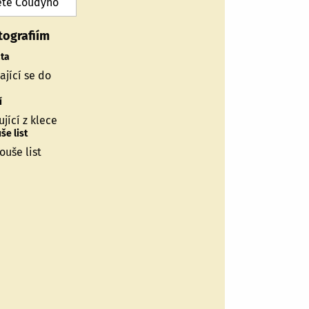
ete Coudyho
tografiím
ata
jící se do
í
jící z klece
e list
uše list