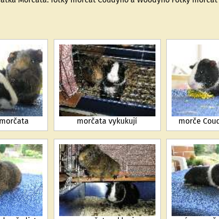
 morčata
morčata vykukují
morče Coud