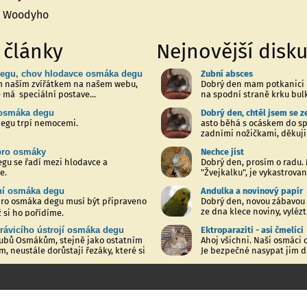
a Woodyho
 články
Nejnovější disk
egu, chov hlodavce osmáka degu
Zubní absces
m naším zvířátkem na našem webu,
Dobrý den mam potkanici 
 má speciální postave...
na spodní straně krku bulk
osmáka degu
degu trpí nemocemi.
asto běhá s ocáskem do sp
zadními nožičkami, děkuji
pro osmáky
Nechce jíst
egu se řadí mezi hlodavce a
Dobrý den, prosím o radu.
e.
"Žvejkalku", je vykastrovaná
ní osmáka degu
Andulka a novinový papír
pro osmáka degu musí být připraveno
Dobrý den, novou zábavou 
ze dna klece noviny, vylézt 
ž si ho pořídíme.
rávicího ústrojí osmáka degu
Ektroparaziti - asi čmelíci
ubů Osmákům, stejně jako ostatním
Ahoj všichni. Naši osmáci 
, neustále dorůstají řezáky, které si
Je bezpečné nasypat jim d.