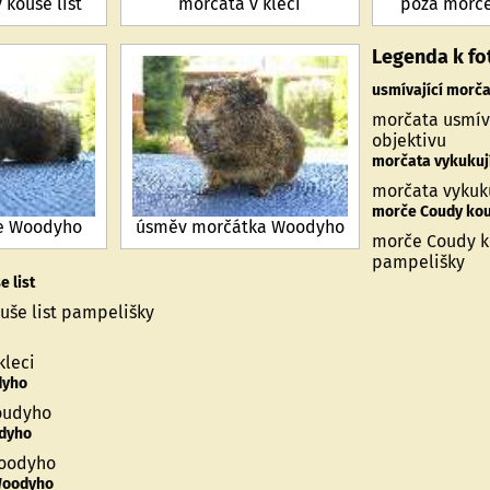
kouše list
morčata v kleci
póza morč
Legenda k fo
usmívající morč
morčata usmíva
objektivu
morčata vykukuj
morčata vykuku
morče Coudy kouš
e Woodyho
úsměv morčátka Woodyho
morče Coudy ko
pampelišky
 list
še list pampelišky
kleci
dyho
oudyho
dyho
oodyho
Woodyho