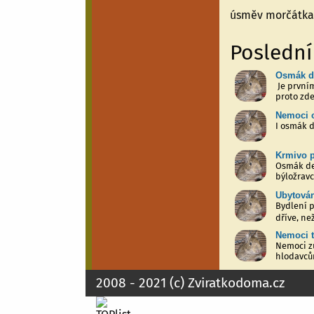
úsměv morčátk
Poslední
Osmák d
Je první
proto zde
Nemoci 
I osmák 
Krmivo 
​ Osmák d
býložravc
Ubytová
Bydlení 
dříve, ne
Nemoci t
Nemoci z
hlodavcům
musí...
2008 - 2021 (c)
Zviratkodoma.cz