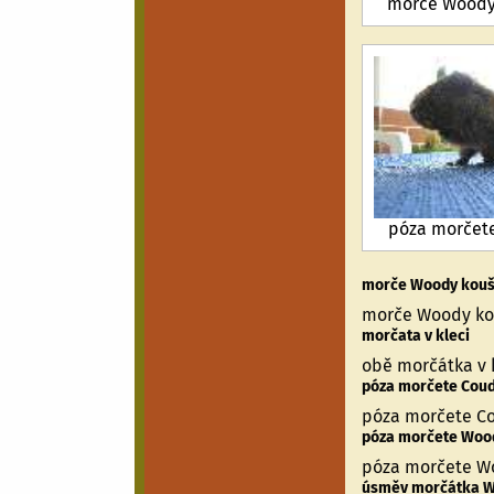
morče Woody 
póza morčet
morče Woody kouše
morče Woody kou
morčata v kleci
obě morčátka v 
póza morčete Cou
póza morčete C
póza morčete Woo
póza morčete W
úsměv morčátka 