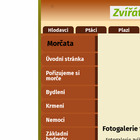
Zvíř
Hlodavci
Ptáci
Plazi
Morčata
Úvodní stránka
Pořizujeme si
morče
Bydlení
Krmení
Nemoci
Fotogalerie
Základní
hodnoty
Fotogalerie zv