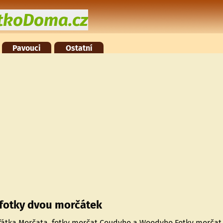
átkoDoma.cz
Pavouci
Ostatní
 fotky dvou morčátek
ířátka Morčata. fotky morčat Coudyho a Woodyho Fotky morča