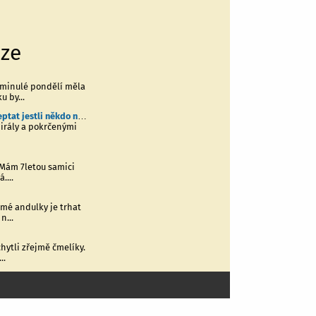
uze
minulé pondělí měla
u by...
Dobrý den, chtěl jsem se zeptat jestli někdo neví proč moje malá potkanice...
irály a pokrčenými
 Mám 7letou samici
....
mé andulky je trhat
n...
chytli zřejmě čmelíky.
..