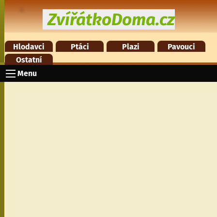
ZvířátkoDoma.cz
Hlodavci
Ptáci
Plazi
Pavouci
Ostatní
Menu