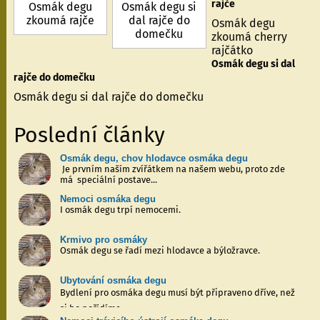
rajče
Osmák degu
Osmák degu si
zkoumá rajče
dal rajče do
Osmák degu
domečku
zkoumá cherry
rajčátko
Osmák degu si dal
rajče do domečku
Osmák degu si dal rajče do domečku
Poslední články
Osmák degu, chov hlodavce osmáka degu
Je prvním naším zvířátkem na našem webu, proto zde
má speciální postave...
Nemoci osmáka degu
I osmák degu trpí nemocemi.
Krmivo pro osmáky
​ Osmák degu se řadí mezi hlodavce a býložravce.
Ubytování osmáka degu
Bydlení pro osmáka degu musí být připraveno dříve, než
si ho pořídíme.