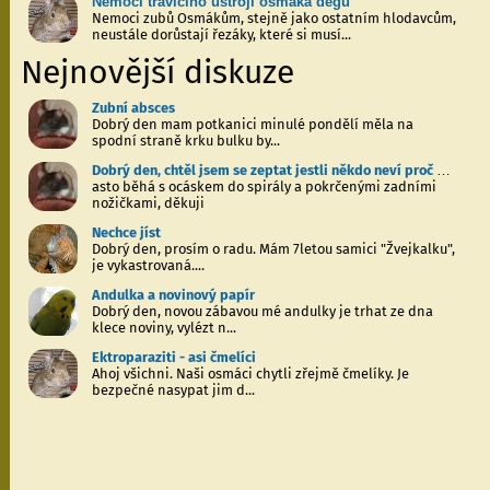
Nemoci trávicího ústrojí osmáka degu
Nemoci zubů Osmákům, stejně jako ostatním hlodavcům,
neustále dorůstají řezáky, které si musí...
Nejnovější diskuze
Zubní absces
Dobrý den mam potkanici minulé pondělí měla na
spodní straně krku bulku by...
Dobrý den, chtěl jsem se zeptat jestli někdo neví proč moje malá potkanice...
asto běhá s ocáskem do spirály a pokrčenými zadními
nožičkami, děkuji
Nechce jíst
Dobrý den, prosím o radu. Mám 7letou samici "Žvejkalku",
je vykastrovaná....
Andulka a novinový papír
Dobrý den, novou zábavou mé andulky je trhat ze dna
klece noviny, vylézt n...
Ektroparaziti - asi čmelíci
Ahoj všichni. Naši osmáci chytli zřejmě čmelíky. Je
bezpečné nasypat jim d...